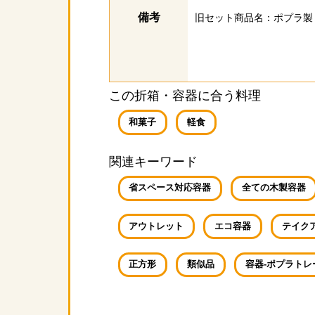
備考
旧セット商品名：ポプラ製
この折箱・容器に合う料理
和菓子
軽食
関連キーワード
省スペース対応容器
全ての木製容器
アウトレット
エコ容器
テイク
正方形
類似品
容器‐ポプラトレ