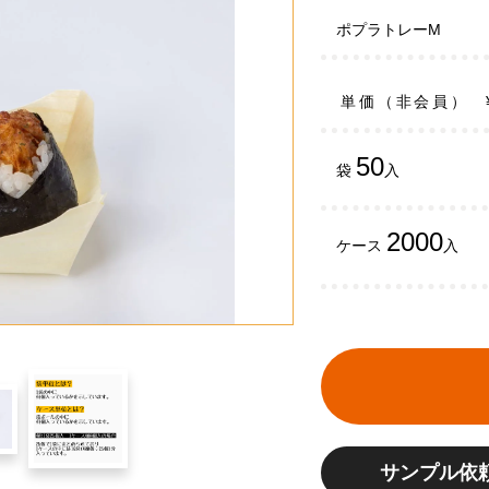
ポプラトレーM
単価（非会員）
50
袋
入
2000
ケース
入
サンプル依