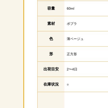
容量
60ml
素材
ポプラ
色
薄ベージュ
形
正方形
出荷目安
2〜4日
在庫状況
○