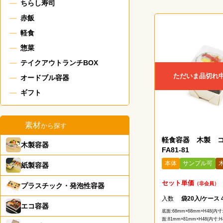
ちらし寿司
赤飯
軽食
惣菜
テイクアウトランチBOX
ただいま品切れ
オードブル容器
ギフト
素材
から探す
軽食容器 木製 
木製容器
FA81-81
本体
サンプル可
紙製容器
セット単価
（非会員）
プラスチック・発泡性容器
入数
袋20入/ケース 
エコ容器
底面:68mm×68mm×H48(内寸
面:81mm×81mm×H48(内寸:H