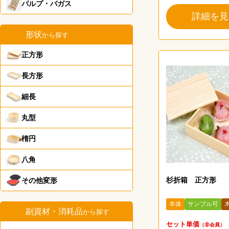
パルプ・バガス
詳細を見
形状
から探す
正方形
長方形
細長
丸型
楕円
八角
杉折箱 正方形
その他変形
本体
サンプル可
副資材・消耗品
から探す
セット単価
（非会員）