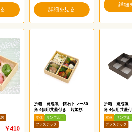
詳細
る
詳細を見る
折箱 発泡製 懐石トレー80
折箱 発泡製 
角 4個用共蓋付き 片姫杉
角 4個用共蓋
木製
本体
サンプル可
本体
サンプル
プラスチック
プラスチック
￥410