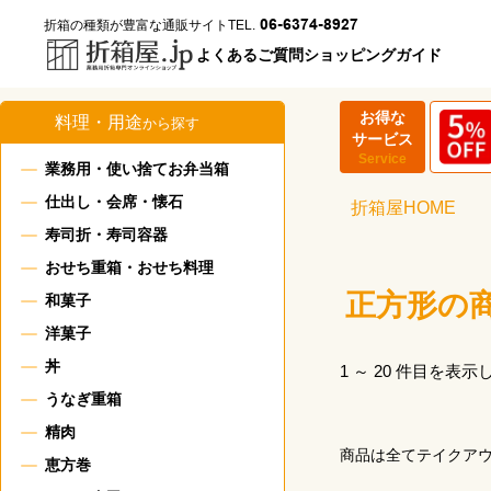
06-6374-8927
折箱の種類が豊富な通販サイト
TEL.
よくあるご質問
ショッピングガイド
お得な
料理・用途
から探す
サービス
Service
業務用・使い捨てお弁当箱
仕出し・会席・懐石
折箱屋HOME
寿司折・寿司容器
おせち重箱・おせち料理
正方形の
和菓子
洋菓子
丼
1 ～ 20 件目を表
うなぎ重箱
精肉
商品は全てテイクア
恵方巻