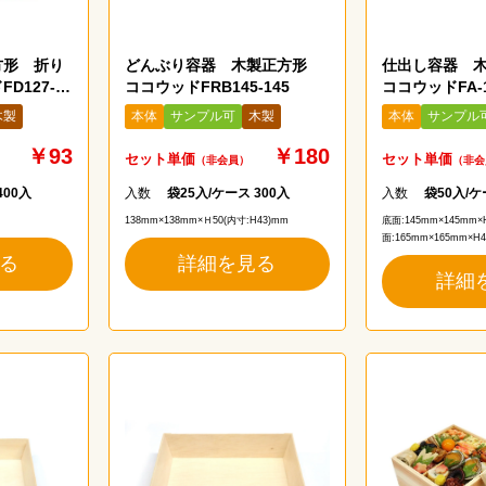
む
方形 折り
どんぶり容器 木製正方形
仕出し容器 
D127-
ココウッドFRB145-145
ココウッドFA-1
木製
本体
サンプル可
木製
本体
サンプル
￥93
￥180
セット単価
セット単価
（非会員）
（非会
400入
入数
袋25入/ケース 300入
入数
袋50入/ケ
138mm×138mm×Ｈ50(内寸:H43)mm
底面:145mm×145mm×
面:165mm×165mm×H4
る
詳細を見る
詳細