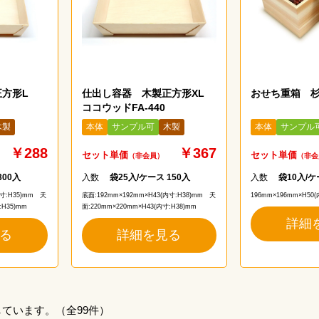
正方形L
仕出し容器 木製正方形XL
おせち重箱 杉
ココウッドFA-440
木製
本体
サンプル可
木製
本体
サンプル
￥288
￥367
セット単価
セット単価
（非会員）
（非会
300入
入数
袋25入/ケース 150入
入数
袋10入/ケ
内寸:H35)mm　天
底面:192mm×192mm×H43(内寸:H38)mm　天
196mm×196mm×H50(
:H35)mm
面:220mm×220mm×H43(内寸:H38)mm
詳細
る
詳細を見る
示しています。（全99件）