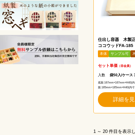
仕出し容器 木製
ココウッドFA-185
本体
サンプル可
セット単価
（非会員）
入数
袋50入/ケース 
底面:167mm×167mm×H40(
面:185mm×185mm×H40(内寸
詳細を見
1 ～ 20 件目を表