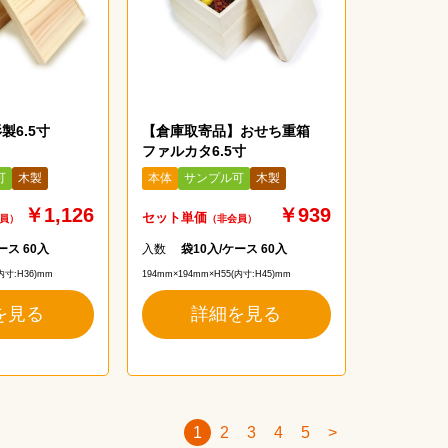
製6.5寸
【倉庫取寄品】おせち重箱
ファルカタ6.5寸
可
木製
本体
サンプル可
木製
￥1,126
￥939
セット単価
員）
（非会員）
ース 60入
入数
袋10入/ケース 60入
内寸:H36)mm
194mm×194mm×H55(内寸:H45)mm
を見る
詳細を見る
1
2
3
4
5
>