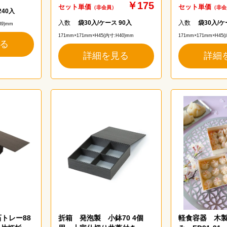
￥175
セット単価
セット単価
（非会員）
（非会
240入
入数
袋30入/ケース 90入
入数
袋30入/ケ
39)mm
171mm×171mm×H45(内寸:H40)mm
171mm×171mm×H45(
る
詳細を見る
詳細
トレー88
折箱 発泡製 小鉢70 4個
軽食容器 木