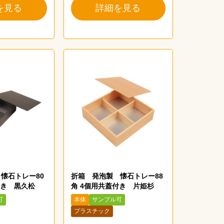
を見る
詳細を見る
懐石トレー80
折箱 発泡製 懐石トレー88
付き 黒久松
角 4個用共蓋付き 片姫杉
可
本体
サンプル可
プラスチック