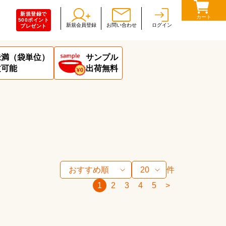
新規登録で
カート
500ポイント
新規会員登録
お問い合わせ
ログイン
プレゼント
未満（袋単位）
サンプル
文可能
出荷無料
件
1
2
3
4
5
>