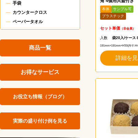
角 4個用共蓋付き
手袋
本体
サンプル可
カウンタークロス
プラスチック
ペーパータオル
セット単価
（非会員）
入数
袋20入/ケース 
191mm×191mm×H50(内寸:H
商品一覧
詳細を見
お得なサービス
お役立ち情報（ブログ）
実際の盛り付け例を見る