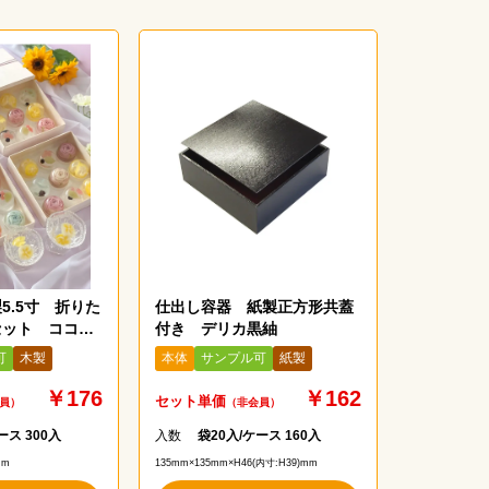
5.5寸 折りた
仕出し容器 紙製正方形共蓋
セット ココウ
付き デリカ黒紬
0
可
木製
本体
サンプル可
紙製
￥176
￥162
セット単価
員）
（非会員）
ース 300入
入数
袋20入/ケース 160入
mm
135mm×135mm×H46(内寸:H39)mm