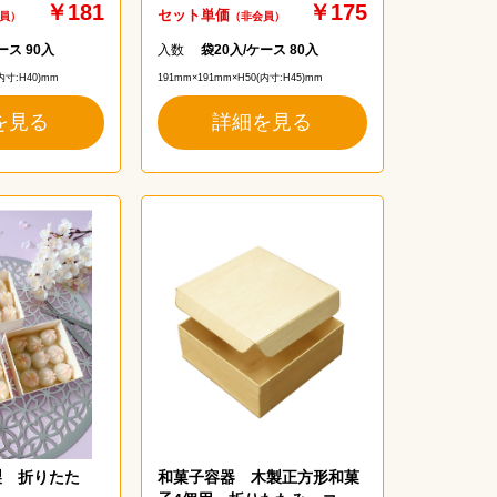
￥181
￥175
セット単価
員）
（非会員）
ース 90入
入数
袋20入/ケース 80入
内寸:H40)mm
191mm×191mm×H50(内寸:H45)mm
を見る
詳細を見る
製 折りたた
和菓子容器 木製正方形和菓