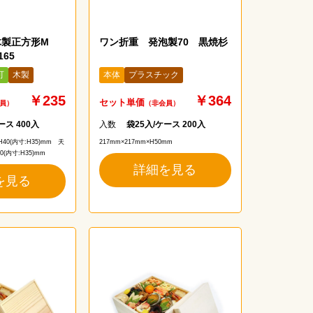
木製正方形M
ワン折重 発泡製70 黒焼杉
65
可
木製
本体
プラスチック
￥235
￥364
セット単価
員）
（非会員）
ース 400入
入数
袋25入/ケース 200入
H40(内寸:H35)mm　天
217mm×217mm×H50mm
0(内寸:H35)mm
詳細を見る
を見る