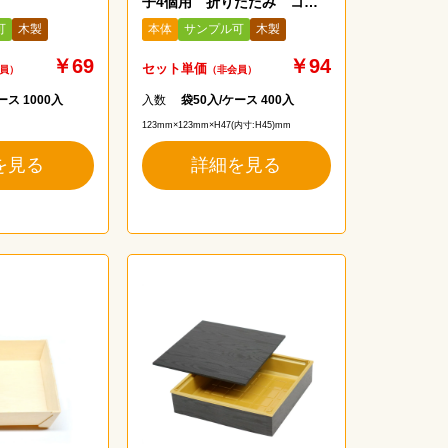
子4個用 折りたたみ ココ
ウッドFD121
可
木製
本体
サンプル可
木製
￥69
￥94
セット単価
員）
（非会員）
ース 1000入
入数
袋50入/ケース 400入
123mm×123mm×H47(内寸:H45)mm
を見る
詳細を見る