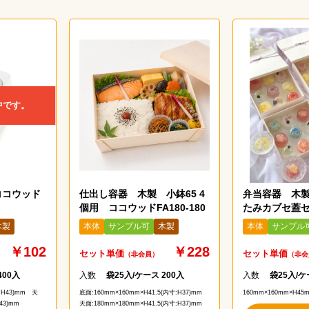
中です。
ココウッド
仕出し容器 木製 小鉢65 4
弁当容器 木製
個用 ココウッドFA180-180
たみカブセ蓋
ッドFD160-16
木製
本体
サンプル可
木製
本体
サンプル
￥102
￥228
セット単価
セット単価
（非会員）
（非会
400入
入数
袋25入/ケース 200入
入数
袋25入/ケ
:H43)mm　天
底面:160mm×160mm×H41.5(内寸:H37)mm　
160mm×160mm×H45
43)mm
天面:180mm×180mm×H41.5(内寸:H37)mm