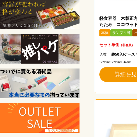
お買い物を続ける
カートへ進
軽食容器 木製正
たたみ ココウッドF
127
本体
サンプル可
セット単価
（非会員）
入数
袋50入/ケース 
127mm×127mm×H44mm
詳細を見