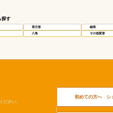
ら探す
長方形
細長
八角
その他変形
初めての方へ シ
ください。