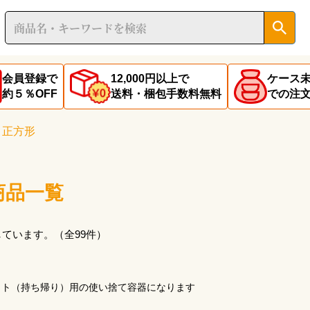
会員登録で
12,000円以上で
ケース
約５％OFF
送料・梱包手数料無料
での注
正方形
商品一覧
示しています。（全99件）
ウト（持ち帰り）用の
使い捨て容器になります