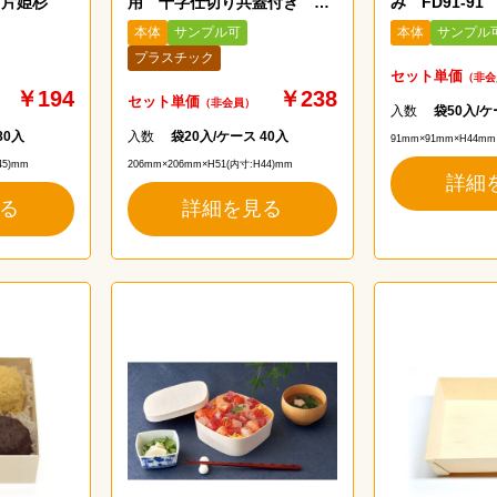
 片姫杉
用 十字仕切り共蓋付き 黒
み FD91-91
久松
本体
サンプル可
本体
サンプル
プラスチック
セット単価
（非会
￥194
￥238
セット単価
（非会員）
入数
袋50入/ケ
80入
入数
袋20入/ケース 40入
91mm×91mm×H44mm
45)mm
206mm×206mm×H51(内寸:H44)mm
詳細
る
詳細を見る