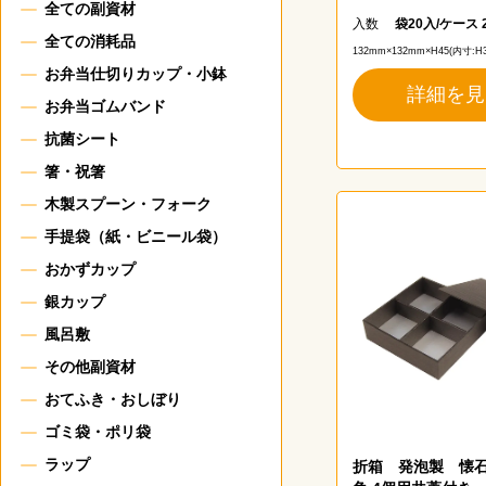
全ての副資材
入数
袋20入/ケース 
全ての消耗品
132mm×132mm×H45(内寸:H
お弁当仕切りカップ・小鉢
詳細を見
お弁当ゴムバンド
抗菌シート
箸・祝箸
木製スプーン・フォーク
手提袋（紙・ビニール袋）
おかずカップ
銀カップ
風呂敷
その他副資材
おてふき・おしぼり
ゴミ袋・ポリ袋
ラップ
折箱 発泡製 懐石