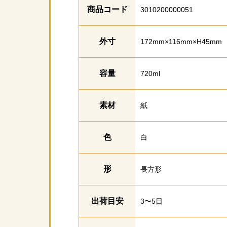
商品コード
3010200000051
外寸
172mm×116mm×H45mm
容量
720ml
素材
紙
色
白
形
長方形
出荷目安
3〜5日