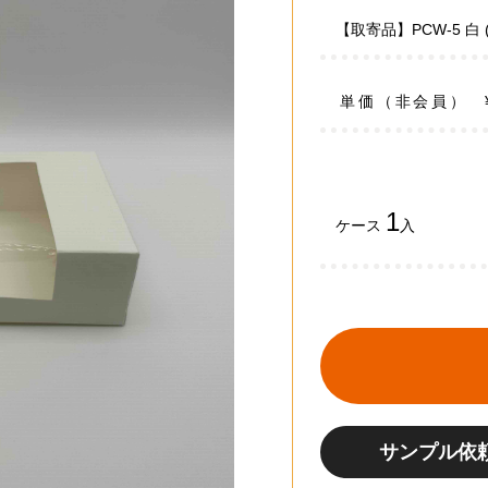
【取寄品】PCW-5 白 
単価（非会員）
1
ケース
入
サンプル依