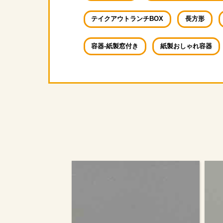
テイクアウトランチBOX
長方形
容器‐紙製窓付き
紙製おしゃれ容器