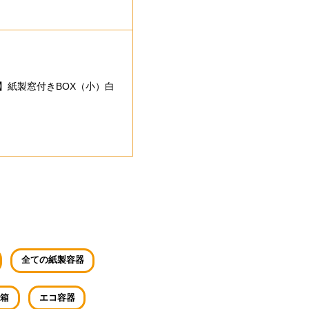
】紙製窓付きBOX（小）白
全ての紙製容器
箱
エコ容器