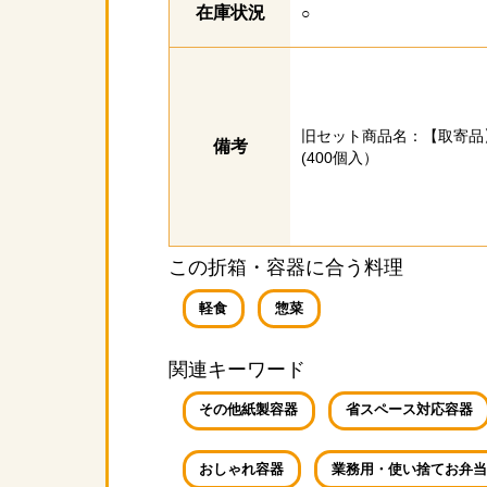
在庫状況
○
旧セット商品名：【取寄品
備考
(400個入）
この折箱・容器に合う料理
軽食
惣菜
関連キーワード
その他紙製容器
省スペース対応容器
おしゃれ容器
業務用・使い捨てお弁当