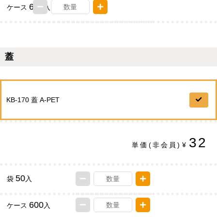
600
ケース
入
蓋
KB-170 蓋 A-PET
32
単価
(非会員)
¥
50
袋
入
600
ケース
入