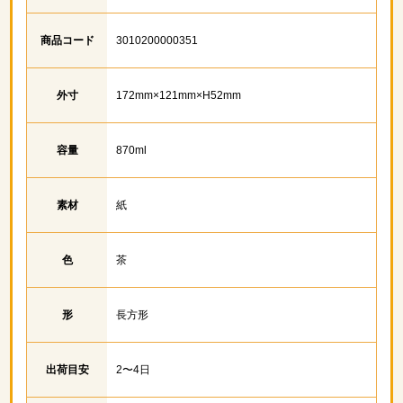
商品コード
3010200000351
外寸
172mm×121mm×H52mm
容量
870ml
素材
紙
色
茶
形
長方形
出荷目安
2〜4日