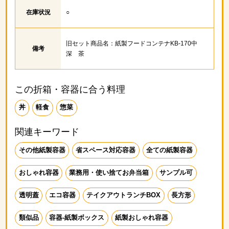
在庫状況
○
旧セット商品名：紙製フードコンテナKB‐170中
備考
深 茶
この折箱・容器に合う料理
丼
軽食
惣菜
関連キーワード
その他紙製容器
省スペース対応容器
全ての紙製容器
おしゃれ容器
業務用・使い捨てお弁当箱
サンプル可
透明蓋
エコ容器
テイクアウトランチBOX
長方形
類似品
容器‐紙製ボックス
紙製おしゃれ容器