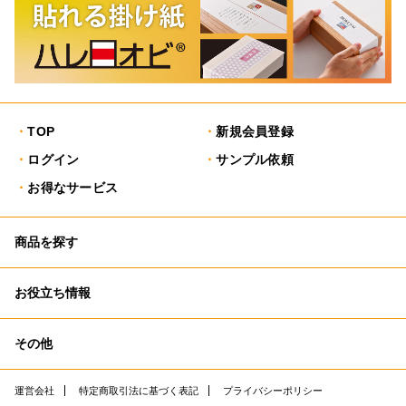
TOP
新規会員登録
ログイン
サンプル依頼
お得なサービス
商品を探す
お役立ち情報
その他
運営会社
特定商取引法に基づく表記
プライバシーポリシー