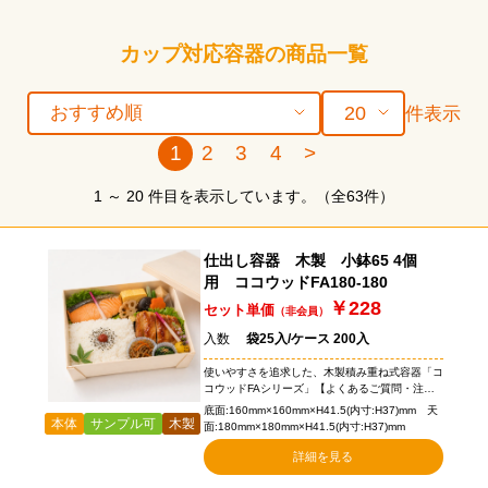
汁漏れを起こす可能性がございます。
そのため、容器にカップを入れること
カップ対応容器の商品一覧
で、汁漏れを未然に防ぐことが出来ま
す。
件
表示
等分割にできる商品はもちろん、
1
2
3
4
>
メニューに合わせて様々な種類のカップ
を組み合わせられる商品まで
1 ～ 20 件目を表示しています。（全63件）
多数揃えております。
仕出し容器 木製 小鉢65 4個
用 ココウッドFA180-180
￥228
セット単価
（非会員）
入数
袋25入/ケース 200入
使いやすさを追求した、木製積み重ね式容器「コ
コウッドFAシリーズ」【よくあるご質問・注意
点】●煮物などの汁気が多い具材を入れる場合、
底面:160mm×160mm×H41.5(内寸:H37)mm　天
おかずカップやトレーの使用をおすすめしており
本体
サンプル可
木製
面:180mm×180mm×H41.5(内寸:H37)mm
ます。容器本体の角部分から液漏れが発生する場
合があるためです。（寿司醤油や丼タレ程度の少
詳細を見る
量であれば問題ございません。）●食品直触れ
OK容器素材の両面に、クッキングシートや紙風